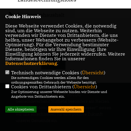
Nachtragshaushalt
Cookie Hinweis
Diese Webseite verwendet Cookies, die notwendig
AWO kritisiert
sind, um die Webseite zu nutzen. Weiterhin
verwenden wir Dienste von Drittanbietern, die uns
Nachtragshaushalt
helfen, unser Webangebot zu verbessern (Website-
Optmierung). Für die Verwendung bestimmter
Dienste, benötigen wir Ihre Einwilligung. Ihre
Einwilligung können Sie jederzeit widerrufen. Weitere
Informationen finden Sie in unserer
MEHR
Datenschutzerklärung
.
Technisch notwendige Cookies (
Übersicht
)
Die notwendigen Cookies werden allein für den
ordnungsgemäßen Gebrauch der Webseite benötigt.
Cookies von Drittanbietern (
Übersicht
)
Zur Optimierung unserer Webseite binden wir Dienste und
Kommunalpolitik liegt uns im CDU
Angebote von Drittanbietern ein.
Gemeindeverband Nuthetal besonders am Herzen.
Unter dem Motto "Nuthetal kann es besser!" setzen
Alle akzeptieren
Auswahl speichern
wir uns entschlossen für eine positive Zukunft
unserer Gemeinde ein.