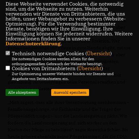
Diese Webseite verwendet Cookies, die notwendig
sind, um die Webseite zu nutzen. Weiterhin
verwenden wir Dienste von Drittanbietern, die uns
helfen, unser Webangebot zu verbessern (Website-
Die Landesregierung zeigt mit dem Finger auf den Bund,
Optmierung). Für die Verwendung bestimmter
dabei gäbe es diverse Möglichkeiten die Pflege auch über
Dienste, benötigen wir Ihre Einwilligung. Ihre
Einwilligung können Sie jederzeit widerrufen. Weitere
Maßnahmen des Landes zu stärken“, betonte Roswitha
Informationen finden Sie in unserer
Schier, Sprecherin für Pflege in der CDU-Fraktion. Wer
Datenschutzerklärung
.
Familienangehörige zur Pflege in gute Hände abgibt, müsse
Technisch notwendige Cookies (
Übersicht
)
sich auch an den Kosten beteiligen. Das Land könne aber
Die notwendigen Cookies werden allein für den
durch eine finanzielle Beteiligung an den Heimkosten
ordnungsgemäßen Gebrauch der Webseite benötigt.
Cookies von Drittanbietern (
Übersicht
)
(Pflegewohngeld) oder über die Finanzierung der
Zur Optimierung unserer Webseite binden wir Dienste und
Ausbildung die Heimplatzkosten reduzieren und somit
Angebote von Drittanbietern ein.
gleichzeitig Verbesserungen beim Personal erwirken und
Angehörige entlasten.
Alle akzeptieren
Auswahl speichern
Mich ärgert, dass alle ihrer Verantwortung nachkommen –
Familienangehörige, die Fachkräfte und die Träger der
Pflegeeinrichtungen – nur die Landesregierung nicht. Wir
fordern die Landesregierung auf, sich stärker an den
Kosten der Pflege zu beteiligen“, sagte Roswitha Schier. Bis
heute gebe es ebenfalls keine Pflegekammer, die die CDU-