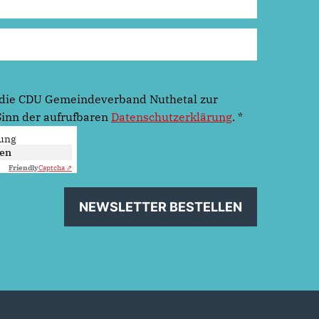
h die CDU Gemeindeverband Nuthetal zur
Sinn der aufrufbaren
Datenschutzerklärung
.
*
rung
ken
Friendly
Captcha ⇗
NEWSLETTER BESTELLEN