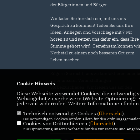
der Bürgerinnen und Bürger.
Wir laden Sie herzlich ein, mit uns ins
Gespräch zu kommen! Teilen Sie uns Ihre
Ideen, Anliegen und Vorschläge mit ? wir
hören zu und setzen uns dafür ein, dass Ihre
Stimme gehört wird. Gemeinsam können wi
Nuthetal zu einem noch besseren Ort zum
Leben machen.
Zögern Sie nicht, uns zu kontaktieren oder b
einer unserer Veranstaltungen
Cookie Hinweis
vorbeizuschauen. Wir freuen uns auf den
Diese Webseite verwendet Cookies, die notwendig si
Austausch mit Ihnen und darauf, gemeinsa
Webangebot zu verbessern (Website-Optmierung). Fü
unsere Gemeinde zu gestalten!
jederzeit widerrufen. Weitere Informationen finden
Technisch notwendige Cookies (
Übersicht
)
IMPRESSUM
DATENSCHUTZ
Die notwendigen Cookies werden allein für den ordnungsgemäßen 
Cookies von Drittanbietern (
KONTAKT
Übersicht
)
Zur Optimierung unserer Webseite binden wir Dienste und Angebot