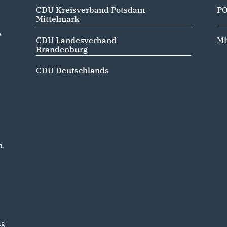
CDU Kreisverband Potsdam-
P
Mittelmark
e
CDU Landesverband
Mi
Brandenburg
CDU Deutschlands
m
n.
ng