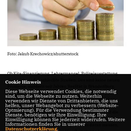
Foto: Jakub Krechowicz/shutterstock
Ob Kita-Finanzierung, Lehrermangel, Polizeiausstattung,
Funklöcher oder schlechte Straßen: Das sind keine neuen
Cookie Hinweis
Probleme, sondern seit Jahren Realität in Brandenburg.
Diese Webseite verwendet Cookies, die notwendig
Weitere Förderprogramme allein werden da nicht helfen.
sind, um die Webseite zu nutzen. Weiterhin
Schon jetzt erreicht das vorhandene Geld die Menschen
verwenden wir Dienste von Drittanbietern, die uns
helfen, unser Webangebot zu verbessern (Website-
und Unternehmen in Brandenburg nicht, weil die
Optmierung). Für die Verwendung bestimmter
Programme handwerklich schlecht gemacht sind und die
Dienste, benötigen wir Ihre Einwilligung. Ihre
Mittel nicht abfließen. Wir werden SPD und Linke bei den
Einwilligung können Sie jederzeit widerrufen. Weitere
Informationen finden Sie in unserer
anstehenden Haushaltsberatungen allein daran messen,
Datenschutzerklärung
.