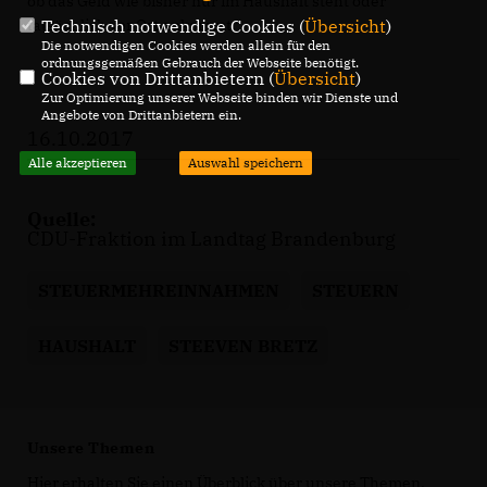
ob das Geld wie bisher nur im Haushalt steht oder
tatsächlich vor Ort ankommt.“
Technisch notwendige Cookies (
Übersicht
)
Die notwendigen Cookies werden allein für den
ordnungsgemäßen Gebrauch der Webseite benötigt.
Cookies von Drittanbietern (
Übersicht
)
Zur Optimierung unserer Webseite binden wir Dienste und
Angebote von Drittanbietern ein.
16.10.2017
Alle akzeptieren
Auswahl speichern
Quelle:
CDU-Fraktion im Landtag Brandenburg
STEUERMEHREINNAHMEN
STEUERN
HAUSHALT
STEEVEN BRETZ
Unsere Themen
Hier erhalten Sie einen Überblick über unsere Themen.