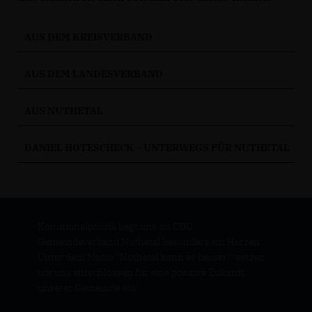
AUS DEM KREISVERBAND
AUS DEM LANDESVERBAND
AUS NUTHETAL
DANIEL HOTESCHECK – UNTERWEGS FÜR NUTHETAL
Kommunalpolitik liegt uns im CDU
Gemeindeverband Nuthetal besonders am Herzen.
Unter dem Motto "Nuthetal kann es besser!" setzen
wir uns entschlossen für eine positive Zukunft
unserer Gemeinde ein.