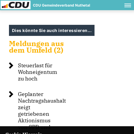
CDU Gemeindeverband Nuthetal
Dies könnte Sie auch interessieren...
Meldungen aus
dem Umfeld (2)
Steuerlast für
Wohneigentum
zu hoch
Geplanter
Nachtragshaushalt
zeigt
getriebenen
Aktionismus
von SPD und
Linke