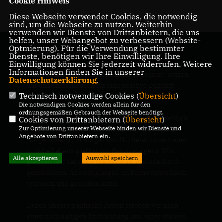
Cookie Hinweis
Diese Webseite verwendet Cookies, die notwendig
sind, um die Webseite zu nutzen. Weiterhin
verwenden wir Dienste von Drittanbietern, die uns
helfen, unser Webangebot zu verbessern (Website-
Optmierung). Für die Verwendung bestimmter
Kommunalpolitik liegt uns im CDU
Dienste, benötigen wir Ihre Einwilligung. Ihre
Gemeindeverband Nuthetal besonders am Herzen.
Einwilligung können Sie jederzeit widerrufen. Weitere
Informationen finden Sie in unserer
Unter dem Motto "Nuthetal kann es besser!" setzen
Datenschutzerklärung
.
wir uns entschlossen für eine positive Zukunft
Technisch notwendige Cookies (
Übersicht
)
unserer Gemeinde ein.
Die notwendigen Cookies werden allein für den
ordnungsgemäßen Gebrauch der Webseite benötigt.
Unsere Mitglieder engagieren sich leidenschaftlich
Cookies von Drittanbietern (
Übersicht
)
in der Kommunalpolitik, um die Interessen der
Zur Optimierung unserer Webseite binden wir Dienste und
Angebote von Drittanbietern ein.
Bürgerinnen und Bürger von Nuthetal zu vertreten
und die Lebensqualität vor Ort zu steigern. Wir
Alle akzeptieren
Auswahl speichern
glauben fest daran, dass unsere Gemeinde durch
gemeinsame Anstrengungen und innovative Ideen
wachsen und gedeihen kann.
Durch unsere politische Arbeit streben wir nach
einer nachhaltigen Entwicklung und einer starken