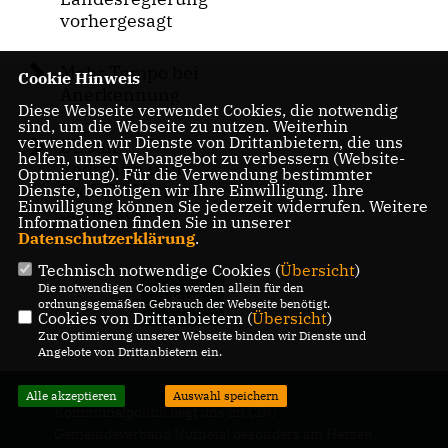
vorhergesagt
Mehr Tempo bei
Cookie Hinweis
Anerkennung
Diese Webseite verwendet Cookies, die notwendig
sind, um die Webseite zu nutzen. Weiterhin
verwenden wir Dienste von Drittanbietern, die uns
Dr. Jan
helfen, unser Webangebot zu verbessern (Website-
Redmann und
Optmierung). Für die Verwendung bestimmter
Prof. Dr. Michael
Dienste, benötigen wir Ihre Einwilligung. Ihre
Einwilligung können Sie jederzeit widerrufen. Weitere
Schierack
Informationen finden Sie in unserer
Datenschutzerklärung
.
Technisch notwendige Cookies (
Übersicht
)
Die notwendigen Cookies werden allein für den
MEHR
ordnungsgemäßen Gebrauch der Webseite benötigt.
Cookies von Drittanbietern (
Übersicht
)
Zur Optimierung unserer Webseite binden wir Dienste und
Angebote von Drittanbietern ein.
Alle akzeptieren
Auswahl speichern
Kommunalpolitik liegt uns im CDU
Gemeindeverband Nuthetal besonders am Herzen.