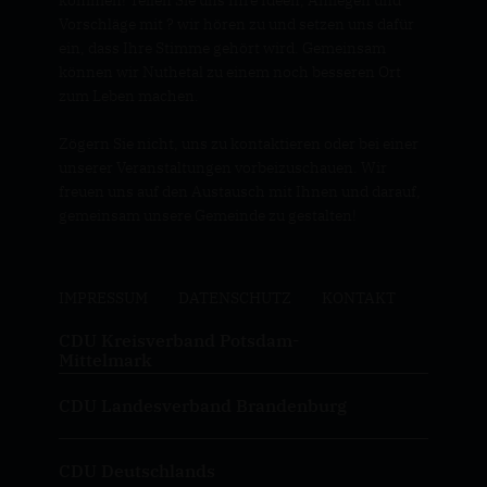
kommen! Teilen Sie uns Ihre Ideen, Anliegen und
Vorschläge mit ? wir hören zu und setzen uns dafür
ein, dass Ihre Stimme gehört wird. Gemeinsam
können wir Nuthetal zu einem noch besseren Ort
zum Leben machen.
Zögern Sie nicht, uns zu kontaktieren oder bei einer
unserer Veranstaltungen vorbeizuschauen. Wir
freuen uns auf den Austausch mit Ihnen und darauf,
gemeinsam unsere Gemeinde zu gestalten!
IMPRESSUM
DATENSCHUTZ
KONTAKT
CDU Kreisverband Potsdam-
Mittelmark
CDU Landesverband Brandenburg
CDU Deutschlands