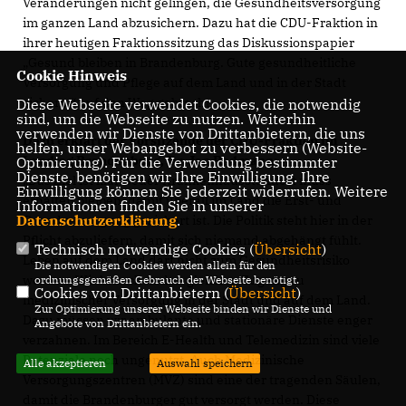
Veränderungen nicht gelingen, die Gesundheitsversorgung
im ganzen Land abzusichern. Dazu hat die CDU-Fraktion in
ihrer heutigen Fraktionssitzung das Diskussionspapier
Gesund bleiben in Brandenburg. Gute gesundheitliche
Cookie Hinweis
Versorgung und Pflege auf dem Land und in der Stadt
sichern.“ auf den Weg gebracht.
Diese Webseite verwendet Cookies, die notwendig
sind, um die Webseite zu nutzen. Weiterhin
verwenden wir Dienste von Drittanbietern, die uns
Dazu erklärt der Vorsitzende der CDU-Fraktion im
helfen, unser Webangebot zu verbessern (Website-
Landtag Brandenburg, Dr. Jan Redmann:
Optmierung). Für die Verwendung bestimmter
Dienste, benötigen wir Ihre Einwilligung. Ihre
Das Ziel ist klar: Jeder Krankenhausstandort muss
Einwilligung können Sie jederzeit widerrufen. Weitere
erhalten bleiben, damit überall im Land die Erst- und
Informationen finden Sie in unserer
Datenschutzerklärung
.
Grundversorgung gesichert ist. Die Politik steht hier in der
Pflicht abzuliefern, damit sich niemand abgehängt fühlt.
Technisch notwendige Cookies (
Übersicht
)
Leben auf dem Land darf nicht zum Gesundheitsrisiko
Die notwendigen Cookies werden allein für den
werden. Wir brauchen den gleichen Zugang zu
ordnungsgemäßen Gebrauch der Webseite benötigt.
Cookies von Drittanbietern (
Übersicht
)
medizinischer Versorgung in der Stadt und auf dem Land.
Zur Optimierung unserer Webseite binden wir Dienste und
Dazu müssen wir ambulante und stationäre Dienste enger
Angebote von Drittanbietern ein.
verzahnen. Im Bereich E-Health und Telemedizin sind viele
Potenziale noch ungenutzt. Auch Medizinische
Alle akzeptieren
Auswahl speichern
Versorgungszentren (MVZ) sind eine der tragenden Säulen,
damit die Brandenburger gut versorgt werden. Diese