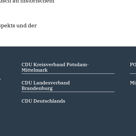
sch an historischem
spekts und der
CDU Kreisverband Potsdam-
P
Mittelmark
e
CDU Landesverband
Mi
Brandenburg
CDU Deutschlands
m