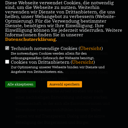
Diese Webseite verwendet Cookies, die notwendig
Kommunalpolitik liegt uns im CDU
sind, um die Webseite zu nutzen. Weiterhin
Gemeindeverband Nuthetal besonders am Herzen.
verwenden wir Dienste von Drittanbietern, die uns
Unter dem Motto "Nuthetal kann es besser!" setzen
helfen, unser Webangebot zu verbessern (Website-
Optmierung). Für die Verwendung bestimmter
wir uns entschlossen für eine positive Zukunft
Dienste, benötigen wir Ihre Einwilligung. Ihre
unserer Gemeinde ein.
Einwilligung können Sie jederzeit widerrufen. Weitere
Informationen finden Sie in unserer
Datenschutzerklärung
.
Unsere Mitglieder engagieren sich leidenschaftlich
in der Kommunalpolitik, um die Interessen der
Technisch notwendige Cookies (
Übersicht
)
Bürgerinnen und Bürger von Nuthetal zu vertreten
Die notwendigen Cookies werden allein für den
ordnungsgemäßen Gebrauch der Webseite benötigt.
und die Lebensqualität vor Ort zu steigern. Wir
Cookies von Drittanbietern (
Übersicht
)
glauben fest daran, dass unsere Gemeinde durch
Zur Optimierung unserer Webseite binden wir Dienste und
gemeinsame Anstrengungen und innovative Ideen
Angebote von Drittanbietern ein.
wachsen und gedeihen kann.
Alle akzeptieren
Auswahl speichern
Durch unsere politische Arbeit streben wir nach
einer nachhaltigen Entwicklung und einer starken
Gemeinschaft, in der sich alle Einwohnerinnen und
Einwohner rundum wohlfühlen können. Dabei
setzen wir auf Transparenz, Dialog und die aktive
Beteiligung der Bürgerinnen und Bürger.