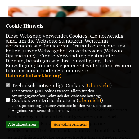
Cookie Hinweis
Diese Webseite verwendet Cookies, die notwendig
sind, um die Webseite zu nutzen. Weiterhin
verwenden wir Dienste von Drittanbietern, die uns
helfen, unser Webangebot zu verbessern (Website-
Optmierung). Für die Verwendung bestimmter
Dienste, benötigen wir Ihre Einwilligung. Ihre
Einwilligung können Sie jederzeit widerrufen. Weitere
Informationen finden Sie in unserer
Datenschutzerklärung
.
Technisch notwendige Cookies (
Übersicht
)
Die notwendigen Cookies werden allein für den
ordnungsgemäßen Gebrauch der Webseite benötigt.
Cookies von Drittanbietern (
Übersicht
)
Zur Optimierung unserer Webseite binden wir Dienste und
So sei erst aus der Zeitung und durch die Nachfrage eines
Angebote von Drittanbietern ein.
Berliner Abgeordneten bekannt geworden, dass doch
Brandenburger Patienten von den Lunapharm-
Alle akzeptieren
Auswahl speichern
Medikamenten betroffen sind. „Daran wird deutlich, dass
es mit Ministerin Golze keine echte Aufklärung geben wird“,