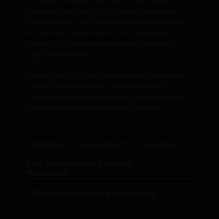
Wir laden Sie herzlich ein, mit uns ins Gespräch zu
kommen! Teilen Sie uns Ihre Ideen, Anliegen und
Vorschläge mit ? wir hören zu und setzen uns dafür
ein, dass Ihre Stimme gehört wird. Gemeinsam
können wir Nuthetal zu einem noch besseren Ort
zum Leben machen.
Zögern Sie nicht, uns zu kontaktieren oder bei einer
unserer Veranstaltungen vorbeizuschauen. Wir
freuen uns auf den Austausch mit Ihnen und darauf,
gemeinsam unsere Gemeinde zu gestalten!
IMPRESSUM
DATENSCHUTZ
KONTAKT
CDU Kreisverband Potsdam-
Mittelmark
CDU Landesverband Brandenburg