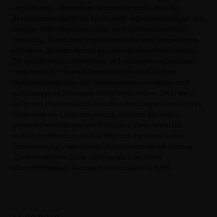
sagte Nowka. „Besonders beunruhigt mich, dass die
Arzneimittelaufsicht bis heute nicht voll einsatzfähig ist. Ein
einziger GMP-Inspektor ist für rund 150 Unternehmen
zuständig. Bestimmte Inspektionen, die zwei Inspektoren
erfordern, können derzeit gar nicht durchgeführt werden.
Die skandalösen Verhältnisse im Landesgesundheitsamt
bestehen fort.“ Steeven Bretz forderte deshalb den
Ministerpräsidenten auf, Konsequenzen zu ziehen und
nicht länger an Ministerin Golze festzuhalten. „Fest steht:
Opfer des Pharmaskandals in Brandenburg sind nicht Frau
Golze oder die Landesregierung, sondern die vielen
tausend Patientinnen und Patienten. Diese erwarten
endlich Information, Aufklärung und auch eine echte
Unterstützung“, sagte Bretz im Anschluss an die Sitzung.
Da dies mit Frau Golze nicht möglich ist, muss
Ministerpräsident Woidke jetzt handeln“, so Bretz.