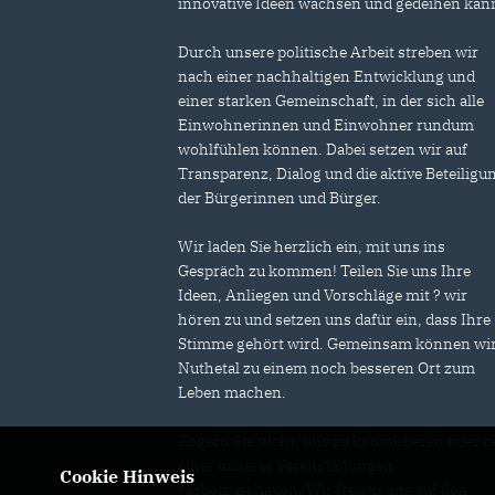
innovative Ideen wachsen und gedeihen kan
Durch unsere politische Arbeit streben wir
nach einer nachhaltigen Entwicklung und
einer starken Gemeinschaft, in der sich alle
Einwohnerinnen und Einwohner rundum
wohlfühlen können. Dabei setzen wir auf
Transparenz, Dialog und die aktive Beteiligu
der Bürgerinnen und Bürger.
Wir laden Sie herzlich ein, mit uns ins
Gespräch zu kommen! Teilen Sie uns Ihre
Ideen, Anliegen und Vorschläge mit ? wir
hören zu und setzen uns dafür ein, dass Ihre
Stimme gehört wird. Gemeinsam können wi
Nuthetal zu einem noch besseren Ort zum
Leben machen.
Zögern Sie nicht, uns zu kontaktieren oder b
einer unserer Veranstaltungen
Cookie Hinweis
vorbeizuschauen. Wir freuen uns auf den