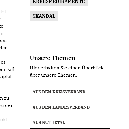
KREBSMEDIKAMENTE
tzt:
SKANDAL
r
te
hr
 das
aden
Unsere Themen
 es
Hier erhalten Sie einen Überblick
em Fall
über unsere Themen.
Gipfel
AUS DEM KREISVERBAND
in zu
zu der
AUS DEM LANDESVERBAND
acht
AUS NUTHETAL